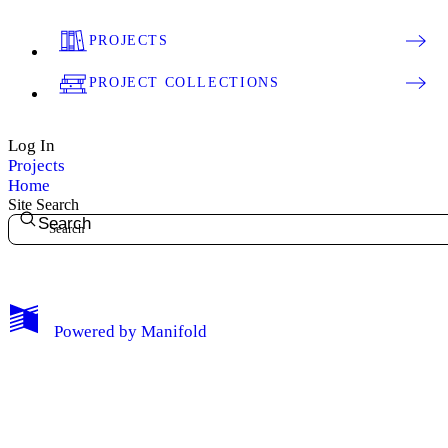
PROJECTS
PROJECT COLLECTIONS
Log In
Projects
Home
Site Search
Search
My Notes + Comments
Powered by
Manifold
Edit Profile
Notifications